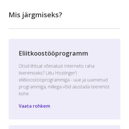
Mis järgmiseks?
Eliitkoostööprogramm
Otsid lihtsat võimalust Internetis raha
teenimiseks? Liitu Hostinger'i
eliitkoostööprogrammiga - uue ja uuenenud
programmiga, millega võid alustada teenimist
kohe.
Vaata rohkem