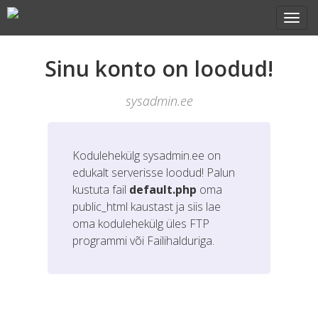
Sinu konto on loodud!
sysadmin.ee
Kodulehekülg
sysadmin.ee
on
edukalt serverisse loodud! Palun
kustuta fail
default.php
oma
public_html kaustast ja siis lae
oma kodulehekülg üles FTP
programmi või Failihalduriga.