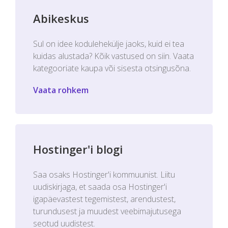
Abikeskus
Sul on idee kodulehekülje jaoks, kuid ei tea
kuidas alustada? Kõik vastused on siin. Vaata
kategooriate kaupa või sisesta otsingusõna.
Vaata rohkem
Hostinger'i blogi
Saa osaks Hostinger'i kommuunist. Liitu
uudiskirjaga, et saada osa Hostinger'i
igapäevastest tegemistest, arendustest,
turundusest ja muudest veebimajutusega
seotud uudistest.